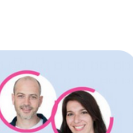
✴︎ Formations
✴︎ Vidéos
✴︎ Boutique
✴︎ L’équi