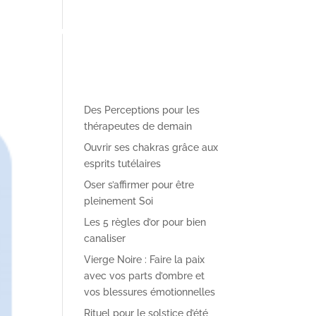
pe pédagogique
✴︎ Le Blog des Perceptions
✴︎ Contact
Des Perceptions pour les
thérapeutes de demain
Ouvrir ses chakras grâce aux
esprits tutélaires
Oser s’affirmer pour être
pleinement Soi
Les 5 règles d’or pour bien
canaliser
Vierge Noire : Faire la paix
avec vos parts d’ombre et
vos blessures émotionnelles
Rituel pour le solstice d’été