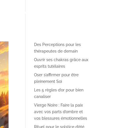
pe pédagogique
✴︎ Le Blog des Perceptions
✴︎ Contact
Des Perceptions pour les
thérapeutes de demain
Ouvrir ses chakras grâce aux
esprits tutélaires
Oser s’affirmer pour être
pleinement Soi
Les 5 règles d’or pour bien
canaliser
Vierge Noire : Faire la paix
avec vos parts d’ombre et
vos blessures émotionnelles
Rituel pour le solstice d’été