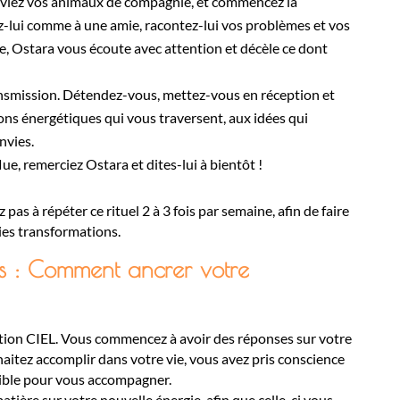
onviez vos animaux de compagnie, et commencez la
ez-lui comme à une amie, racontez-lui vos problèmes et vos
e, Ostara vous écoute avec attention et décèle ce dont
ansmission. Détendez-vous, mettez-vous en réception et
ons énergétiques qui vous traversent, aux idées qui
nvies.
flue, remerciez Ostara et dites-lui à bientôt !
pas à répéter ce rituel 2 à 3 fois par semaine, afin de faire
ies transformations.
s : Comment ancrer votre
tion CIEL
. Vous commencez à avoir des réponses sur votre
haitez accomplir dans votre vie, vous avez pris conscience
sible pour vous accompagner.
matière sur votre nouvelle énergie, afin que celle-ci vous