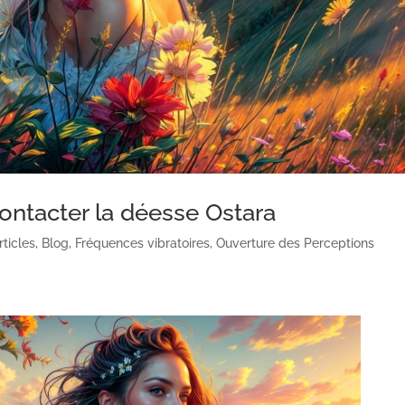
ontacter la déesse Ostara
rticles
,
Blog
,
Fréquences vibratoires
,
Ouverture des Perceptions