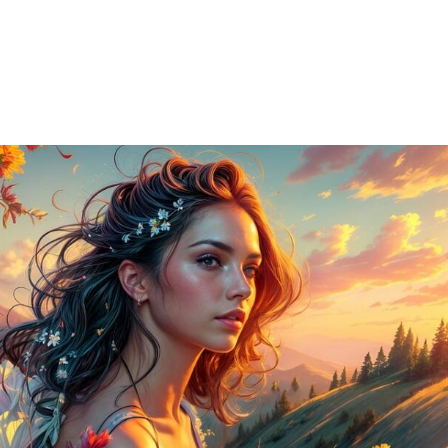
✴︎ Formations
✴︎ Vidéos
✴︎ Boutique
✴︎ L’équi