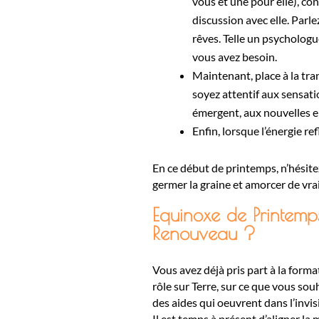
vous et une pour elle), c
discussion avec elle. Parl
rêves. Telle un psychologu
vous avez besoin.
Maintenant, place à la tr
soyez attentif aux sensati
émergent, aux nouvelles e
Enfin, lorsque l’énergie re
En ce début de printemps, n’hésitez 
germer la graine et amorcer de vra
Equinoxe de Printemp
Renouveau ?
Vous avez déjà pris part à
la forma
rôle sur Terre, sur ce que vous sou
des aides qui oeuvrent dans l’invi
Il est temps à présent d’aligner la 