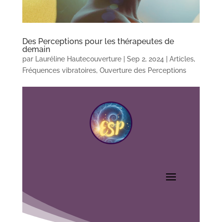
Des Perceptions pour les thérapeutes de
demain
par
Lauréline Hautecouverture
|
Sep 2, 2024
|
Articles
,
Fréquences vibratoires
,
Ouverture des Perceptions