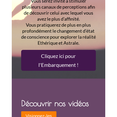
Vous serez invité à stimuler
plusieurs canaux de perceptions afin
de découvrir celui avec lequel vous
avez le plus d’affinité.
Vous pratiquerez de plus en plus
profondément le changement d’état
de conscience pour explorer la réalité
Ethérique et Astrale.
Cliquez ici pour
l'Embarquement !
Découvrir nos vidéos
Visionnez-les