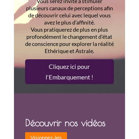
Vous serez invité à stimuler
plusieurs canaux de perceptions afin
de découvrir celui avec lequel vous
avez le plus d’affinité.
Vous pratiquerez de plus en plus
profondément le changement d’état
de conscience pour explorer la réalité
Ethérique et Astrale.
Cliquez ici pour
l'Embarquement !
Découvrir nos vidéos
Visionnez-les