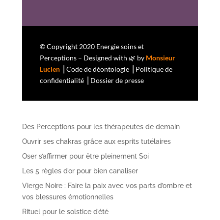
© Copyright 2020 Energie soins et
Perceptions – Designed with 🌿 by
Monsieur
Lucien
⎟
Code de déontologie
⎟
Politique de
confidentialité
⎟
Dossier de presse
Des Perceptions pour les thérapeutes de demain
Ouvrir ses chakras grâce aux esprits tutélaires
Oser s’affirmer pour être pleinement Soi
Les 5 règles d’or pour bien canaliser
Vierge Noire : Faire la paix avec vos parts d’ombre et
vos blessures émotionnelles
Rituel pour le solstice d’été