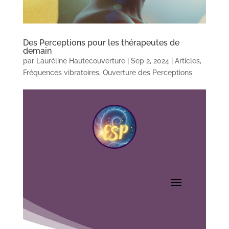
Des Perceptions pour les thérapeutes de
demain
par
Lauréline Hautecouverture
|
Sep 2, 2024
|
Articles
,
Fréquences vibratoires
,
Ouverture des Perceptions