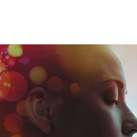
✴︎ Formations
✴︎ Vidéos
✴︎ Boutique
✴︎ L’équi