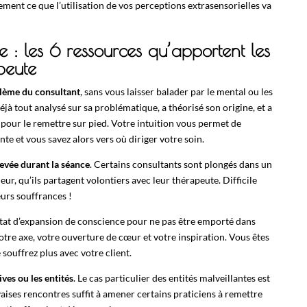
tement ce que l’utilisation de vos perceptions extrasensorielles va
e : les 6 ressources qu’apportent les
peute
lème du consultant
, sans vous laisser balader par le mental ou les
déjà tout analysé sur sa problématique, a théorisé son origine, et a
e pour le remettre sur pied. Votre intuition vous permet de
te et vous savez alors vers où diriger votre soin.
evée durant la séance
. Certains consultants sont plongés dans un
r, qu’ils partagent volontiers avec leur thérapeute. Difficile
eurs souffrances !
r état d’expansion de conscience pour ne pas être emporté dans
otre axe, votre ouverture de cœur et votre inspiration. Vous êtes
souffrez plus avec votre client.
ves ou les entités
. Le cas particulier des entités malveillantes est
aises rencontres suffit à amener certains praticiens à remettre