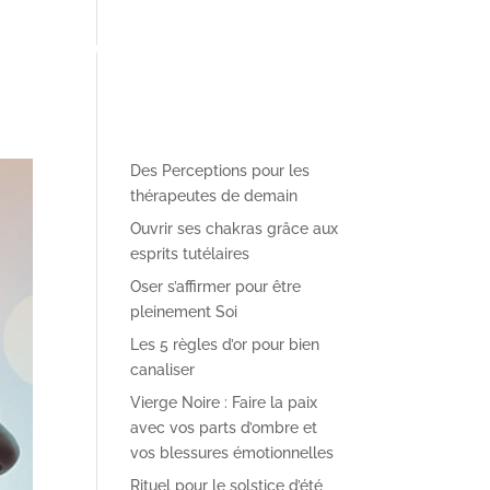
pe pédagogique
✴︎ Le Blog des Perceptions
✴︎ Contact
Des Perceptions pour les
thérapeutes de demain
Ouvrir ses chakras grâce aux
esprits tutélaires
Oser s’affirmer pour être
pleinement Soi
Les 5 règles d’or pour bien
canaliser
Vierge Noire : Faire la paix
avec vos parts d’ombre et
vos blessures émotionnelles
Rituel pour le solstice d’été