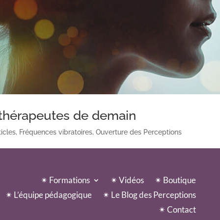
 thérapeutes de demain
ticles
,
Fréquences vibratoires
,
Ouverture des Perceptions
✴︎ Formations
✴︎ Vidéos
✴︎ Boutique
✴︎ L’équipe pédagogique
✴︎ Le Blog des Perceptions
✴︎ Contact