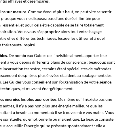
sentis effrayés et désemparés.
oins sur mesure
. Comme évoqué plus haut, on peut vite se sentir
 plus que vous ne disposez pas d’une durée illimitée pour
à l’essentiel, et pour cela être capable de se faire totalement
inspiration. Vous vous réappropriez alors tout votre bagage
e elles différentes techniques, lesquelles utiliser et à quel
 thérapeute inspiré.
bles
. De nombreux Guides de l’invisible aiment apporter leur
nnent à vous depuis différents plans de conscience : beaucoup sont
 incarnation terrestre, certains étant spécialistes de méthodes
descendent de sphères plus élevées et aident au soulagement des
. Les Guides vous conseillent sur l’organisation de votre séance,
urs techniques, et œuvrent énergétiquement.
es énergies les plus appropriées
. De même qu’il n’existe pas une
utres, il n’y a pas non plus une énergie meilleure que les
sultant a besoin au moment où il se trouve entre vos mains. Vous
e spirituelle, qu’émotionnelle ou magnétique. La beauté consiste
teur accueillir l’énergie qui se présente spontanément : elle a