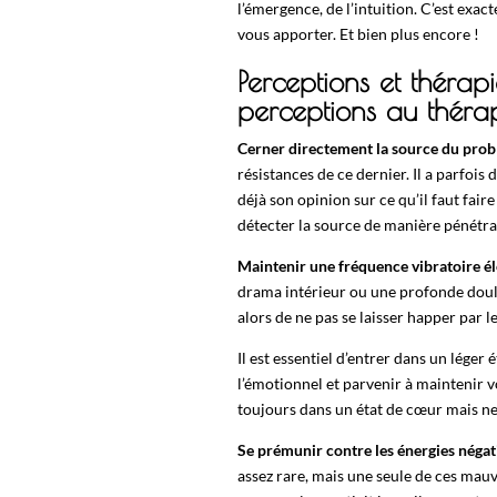
l’émergence, de l’intuition. C’est exac
vous apporter. Et bien plus encore !
Perceptions et thérapi
perceptions au théra
Cerner directement la source du prob
résistances de ce dernier. Il a parfois 
déjà son opinion sur ce qu’il faut fair
détecter la source de manière pénétran
Maintenir une fréquence vibratoire él
drama intérieur ou une profonde douleu
alors de ne pas se laisser happer par l
Il est essentiel d’entrer dans un lége
l’émotionnel et parvenir à maintenir v
toujours dans un état de cœur mais ne 
Se prémunir contre les énergies négati
assez rare, mais une seule de ces mauv