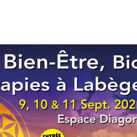
✴︎ Formations
✴︎ Vidéos
✴︎ Boutique
✴︎ L’équi