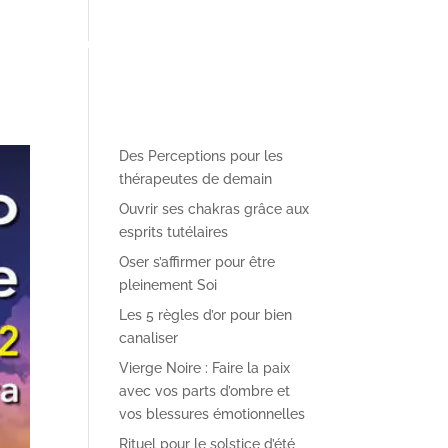
pe pédagogique
✴︎ Le Blog des Perceptions
✴︎ Contact
Des Perceptions pour les
thérapeutes de demain
Ouvrir ses chakras grâce aux
esprits tutélaires
Oser s’affirmer pour être
pleinement Soi
Les 5 règles d’or pour bien
canaliser
Vierge Noire : Faire la paix
avec vos parts d’ombre et
vos blessures émotionnelles
Rituel pour le solstice d’été