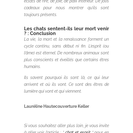
éclats de rire, de joie, de paix intérieur. De jolis
cadeaux pour nous montrer qu’ils sont
toujours présents.
Les chats sentent-ils leur mort venir
? : Conclusion
La vie, la mort et la renaissance forment un
cycle continu, sans début ni fin. L’esprit (ou
l’âme) est éternel. De nombreux animaux sont
plus conscients et éveillés que certains êtres
humains.
Ils savent pourquoi ils sont là, ce qui leur
arrivent et où ils vont. Ce sont des êtres de
lumière qui vont et qui viennent.
Lauréline Hautecouverture Keller
Si vous souhaitez aller plus loin, je vous invite
à aller voir l’article : ”
chat et esprit
” pour en